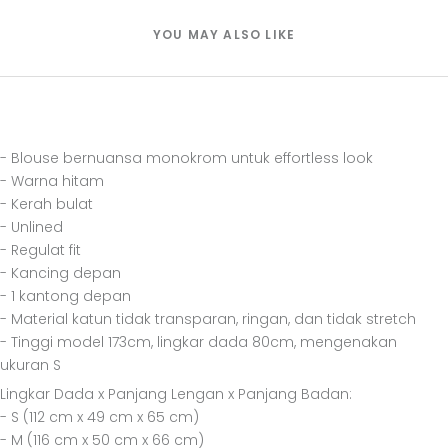
YOU MAY ALSO LIKE
- Blouse bernuansa monokrom untuk effortless look
- Warna hitam
- Kerah bulat
- Unlined
- Regulat fit
- Kancing depan
- 1 kantong depan
- Material katun tidak transparan, ringan, dan tidak stretch
- Tinggi model 173cm, lingkar dada 80cm, mengenakan
ukuran S
Lingkar Dada x Panjang Lengan x Panjang Badan:
- S (112 cm x 49 cm x 65 cm)
- M (116 cm x 50 cm x 66 cm)