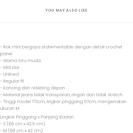
YOU MAY ALSO LIKE
- Rok mini bergaya statementable dengan detail crochet
panel
- Warna biru muda
- Mid rise
- Unlined
- Regular fit
- Kancing dan resleting depan
- Material jeans tidak transparan, ringan dan tidak stretch
- Tinggi model 173cm, lingkar pinggang 57cm, mengenakan
ukuran M
Lingkar Pinggang x Panjang Badan:
- S (66 cm x 42.5 cm)
- M (68 cm x 42 cm)